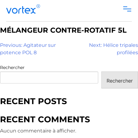
FR
Skip
MÉLANGEUR CONTRE-ROTATIF 5L
to
content
NAVIGATION
Previous:
Agitateur sur
Next:
Hélice tripales
potence POL 8
profilées
DE
L’ARTICLE
Rechercher
Rechercher
RECENT POSTS
RECENT COMMENTS
Aucun commentaire à afficher.